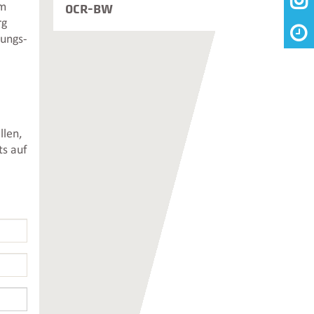

im
OCR-BW
rg
hungs-
llen,
ts auf