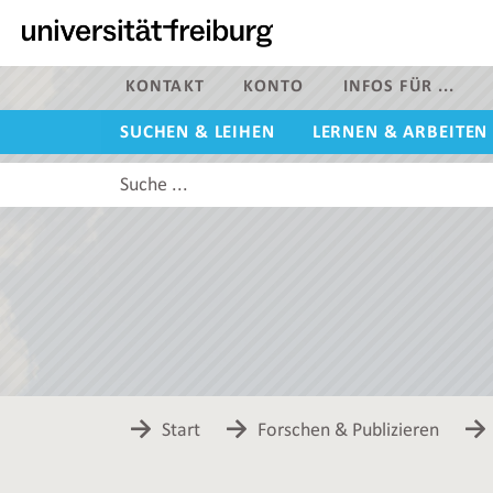
Zur
Hauptnavigation
dieser
Seite
KONTAKT
KONTO
INFOS FÜR ...
Zum
SUCHEN & LEIHEN
LERNEN & ARBEITEN
Hauptinhalt
dieser
Diese
Seite
Website
Zur
durchsuchen
Suche
Start
Forschen & Publizieren