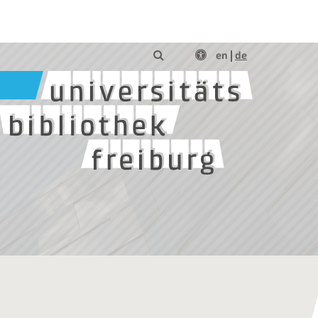
en
de