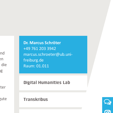
Weiterführende
Dr. Marcus Schröter
Informationen
+49 761 203 3942
und
und
marcus.schroeter@ub.uni-
Kontakte
en
freiburg.de
 die
Raum: 01.011
ng
Digital Humanities Lab
cter
gute
Transkribus