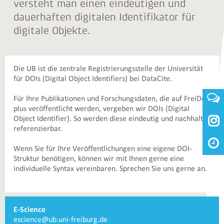
versteht man einen eindeutigen und
dauerhaften digitalen Identifikator für
digitale Objekte.
Die UB ist die zentrale Registrierungsstelle der Universität
für DOIs (Digital Object Identifiers) bei DataCite.
Für Ihre Publikationen und Forschungsdaten, die auf FreiDok
plus veröffentlicht werden, vergeben wir DOIs (Digital

Object Identifier). So werden diese eindeutig und nachhaltig
referenzierbar.
Wenn Sie für Ihre Veröffentlichungen eine eigene DOI-
Struktur benötigen, können wir mit Ihnen gerne eine
individuelle Syntax vereinbaren. Sprechen Sie uns gerne an.
Weiterführende
E-Science
Informationen
E-
escience@ub.uni-freiburg.de
und