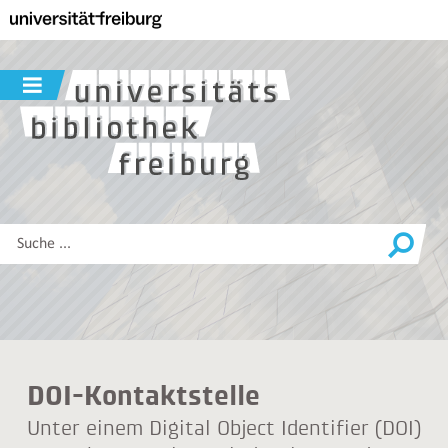
Zur
Hauptnavigation
dieser
Seite
Navigation
Zum
ein-
Hauptinhalt
/
dieser
ausblenden
Seite
Zur
Suche
Diese
Website
durchsuchen
DOI-Kontaktstelle
Unter einem Digital Object Identifier (DOI)