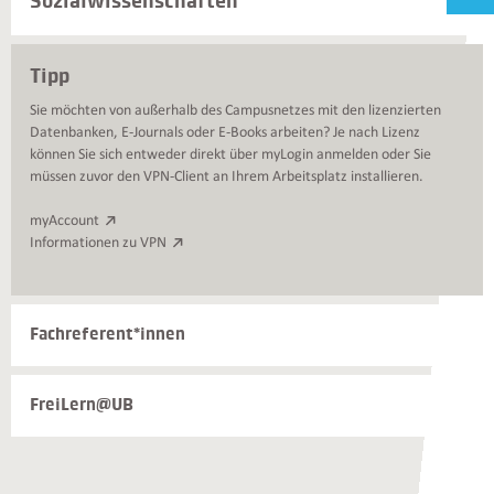
Sozialwissenschaften
Tipp
Sie möchten von außerhalb des Campusnetzes mit den lizenzierten
Datenbanken, E-Journals oder E-Books arbeiten? Je nach Lizenz
können Sie sich entweder direkt über myLogin anmelden oder Sie
müssen zuvor den VPN-Client an Ihrem Arbeitsplatz installieren.
myAccount
Informationen zu VPN
Weiterführende
Fachreferent*innen
Informationen
und
Kontakte
FreiLern@UB