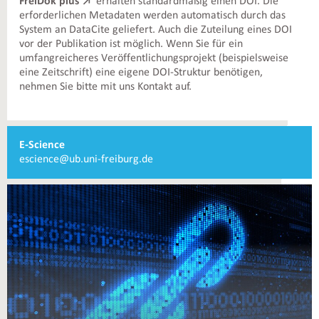
FreiDok plus
erhalten standardmäßig einen DOI. Die
erforderlichen Metadaten werden automatisch durch das
System an DataCite geliefert. Auch die Zuteilung eines DOI
vor der Publikation ist möglich. Wenn Sie für ein
umfangreicheres Veröffentlichungsprojekt (beispielsweise
eine Zeitschrift) eine eigene DOI-Struktur benötigen,
nehmen Sie bitte mit uns Kontakt auf.
Weiterführende
E-Science
Informationen
E-
escience@ub.uni-freiburg.de
und
Mail
Kontakte
E-
Science