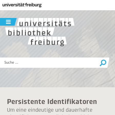
Zur
Hauptnavigation
dieser
Seite
Navigation
Zum
ein-
Hauptinhalt
/
dieser
ausblenden
Seite
Zur
Suche
Diese
Website
durchsuchen
Persistente Identifikatoren
Um eine eindeutige und dauerhafte