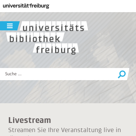
Zur
Hauptnavigation
dieser
Seite
Navigation
Zum
ein-
Hauptinhalt
/
dieser
ausblenden
Seite
Zur
Suche
Diese
Website
durchsuchen
Livestream
Streamen Sie Ihre Veranstaltung live in