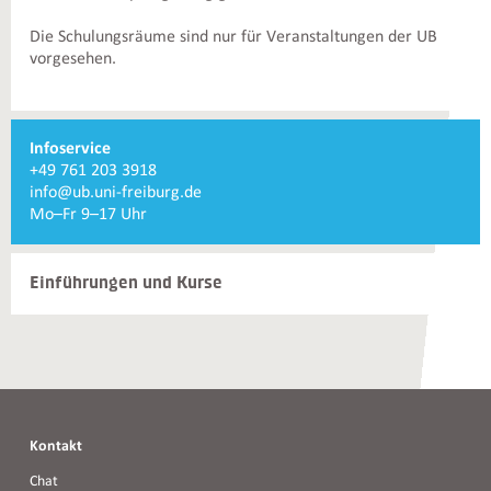
Die Schulungsräume sind nur für Veranstaltungen der UB
vorgesehen.
Weiterführende
Infoservice
Informationen
Telefonnummer
+49 761 203 3918
und
Infoservice
E-
info@ub.uni-freiburg.de
Kontakte
Mail
Servicezeiten
Mo–Fr 9–17 Uhr
Infoservice
Infoservice
Einführungen und Kurse
Kontakt
Chat