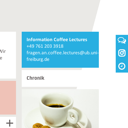
Weiterführende
Information Coffee Lectures
Informationen
Telefonnummer
+49 761 203 3918
und
Wir

Information
E-
fragen.an.coffee.lectures@ub.uni-
Kontakte
se
Coffee
Mail
freiburg.de
Lectures
Information
Coffee
Chronik
Lectures