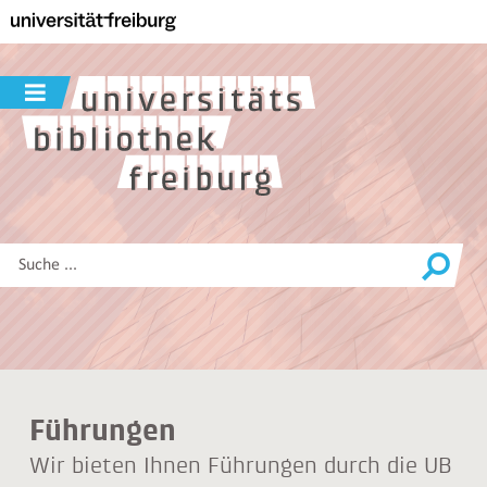
Zur
Hauptnavigation
dieser
Seite
Navigation
Zum
ein-
Hauptinhalt
/
dieser
ausblenden
Seite
Zur
Suche
Diese
Website
durchsuchen
Führungen
Wir bieten Ihnen Führungen durch die UB