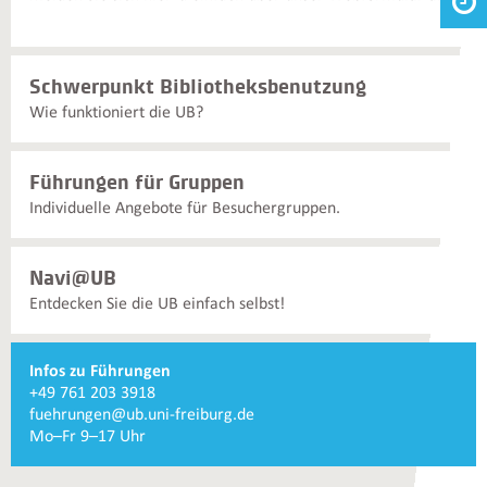
Schwerpunkt Bibliotheksbenutzung
Wie funktioniert die UB?
Führungen für Gruppen
Individuelle Angebote für Besuchergruppen.
Navi@UB
Entdecken Sie die UB einfach selbst!
Weiterführende
Infos zu Führungen
Informationen
Telefonnummer
+49 761 203 3918
und
Infos
E-
fuehrungen@ub.uni-freiburg.de
Kontakte
zu
Mail
Servicezeiten
Mo–Fr 9–17 Uhr
Führungen
Infos
Infos
zu
zu