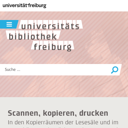
Zur
Hauptnavigation
dieser
Seite
Navigation
Zum
ein-
Hauptinhalt
/
dieser
ausblenden
Seite
Zur
Suche
Diese
Website
durchsuchen
Scannen, kopieren, drucken
In den Kopierräumen der Lesesäle und im