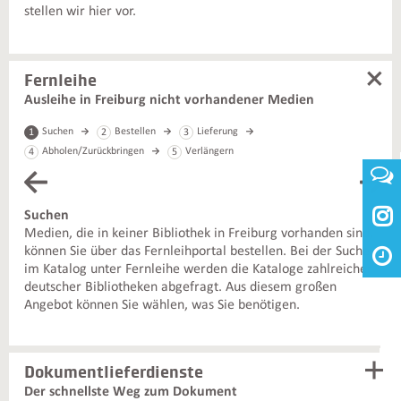
stellen wir hier vor.
Fernleihe
Ausleihe in Freiburg nicht vorhandener Medien
Suchen
Bestellen
Lieferung
1
2
3
Abholen/Zurückbringen
Verlängern
4
5

Suchen
Be
Medien, die in keiner Bibliothek in Freiburg vorhanden sind,
Nac
können Sie über das Fernleihportal bestellen. Bei der Suche
Sie
im Katalog unter Fernleihe werden die Kataloge zahlreicher
ge
deutscher Bibliotheken abgefragt. Aus diesem großen
Angebot können Sie wählen, was Sie benötigen.
Ihr
me
Bes
Bi
Dokumentlieferdienste
Pas
Der schnellste Weg zum Dokument
Un