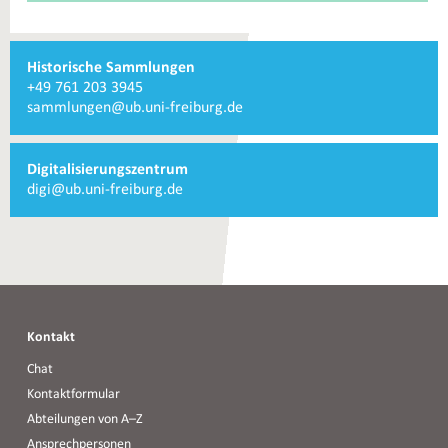
Weiterführende
Historische Sammlungen
Informationen
Telefonnummer
+49 761 203 3945
und
Historische
E-
sammlungen@ub.uni-freiburg.de
Kontakte
Sammlungen
Mail
Historische
Sammlungen
Digitalisierungszentrum
E-
digi@ub.uni-freiburg.de
Mail
Digitalisierungszentrum
Kontakt
Chat
Kontaktformular
Abteilungen von A–Z
Ansprechpersonen