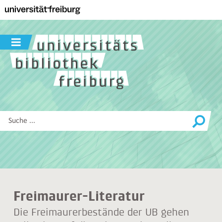
Zur
Hauptnavigation
dieser
Seite
Navigation
Zum
ein-
Hauptinhalt
/
dieser
ausblenden
Seite
Zur
Suche
Diese
Website
durchsuchen
Freimaurer-Literatur
Die Freimaurerbestände der UB gehen