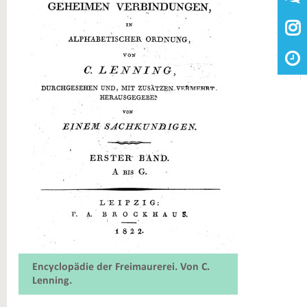

Encyclopädie der Freimaurerei. Von C.
Lenning.