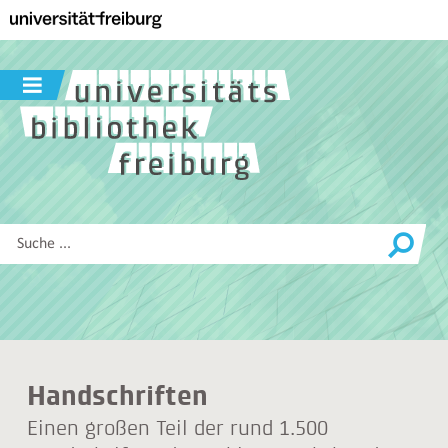
Zur
Hauptnavigation
dieser
Seite
Navigation
Zum
ein-
Hauptinhalt
/
dieser
ausblenden
Seite
Zur
Suche
Diese
Website
durchsuchen
Handschriften
Einen großen Teil der rund 1.500