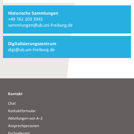
Weiterführende
Historische Sammlungen
Informationen
Telefonnummer
+49 761 203 3945
und
Historische
E-
sammlungen@ub.uni-freiburg.de
Kontakte
Sammlungen
Mail
Historische
Sammlungen
Digitalisierungszentrum
E-
digi@ub.uni-freiburg.de
Mail
Digitalisierungszentrum
Kontakt
Chat
Kontaktformular
Abteilungen von A–Z
Ansprechpersonen
Fachreferate