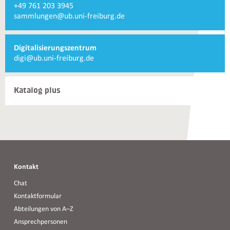
Telefonnummer
+49 761 203 3945
und
Historische
E-
sammlungen@ub.uni-freiburg.de
Kontakte
Sammlungen
Mail
Historische
Sammlungen
Digitalisierungszentrum
E-
digi@ub.uni-freiburg.de
Mail
Digitalisierungszentrum
Katalog plus
Kontakt
Chat
Kontaktformular
Abteilungen von A–Z
Ansprechpersonen