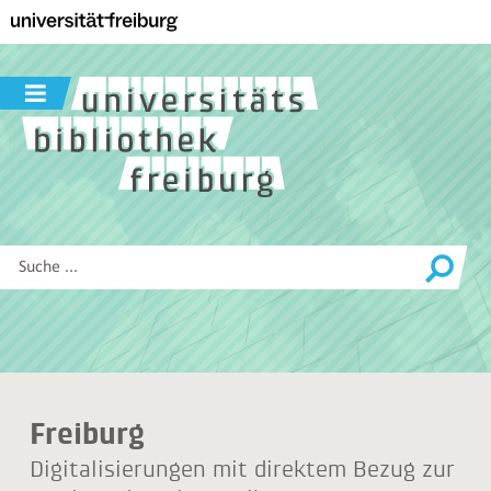
Zur
Hauptnavigation
dieser
Seite
Navigation
Zum
ein-
Hauptinhalt
/
dieser
ausblenden
Seite
Zur
Suche
Diese
Website
durchsuchen
Freiburg
Digitalisierungen mit direktem Bezug zur