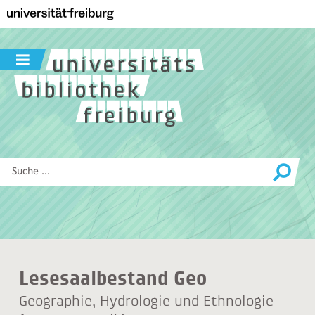
Zur
Hauptnavigation
dieser
Seite
Navigation
Zum
ein-
Hauptinhalt
/
dieser
ausblenden
Seite
Zur
Suche
Diese
Website
durchsuchen
Lesesaalbestand Geo
Geographie, Hydrologie und Ethnologie