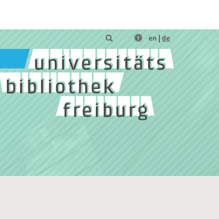
en
de