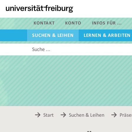
Zur
Hauptnavigation
dieser
Seite
KONTAKT
KONTO
INFOS FÜR ...
Zum
SUCHEN & LEIHEN
LERNEN & ARBEITEN
Hauptinhalt
dieser
Diese
Seite
Website
Zur
durchsuchen
Suche
Start
Suchen & Leihen
Präse