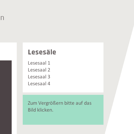
an
Weiterführende
Lesesäle
Informationen
und
Lesesaal 1
Kontakte
Lesesaal 2
Lesesaal 3
Lesesaal 4
Zum Vergrößern bitte auf das
Bild klicken.