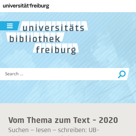
Navigation
Main
content
Search
Show/hide
navigation
Search
this
site
Vom Thema zum Text - 2020
Suchen – lesen – schreiben: UB-