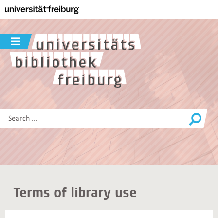
Navigation
Main
content
Search
Show/hide
navigation
Search
this
site
Terms of library use