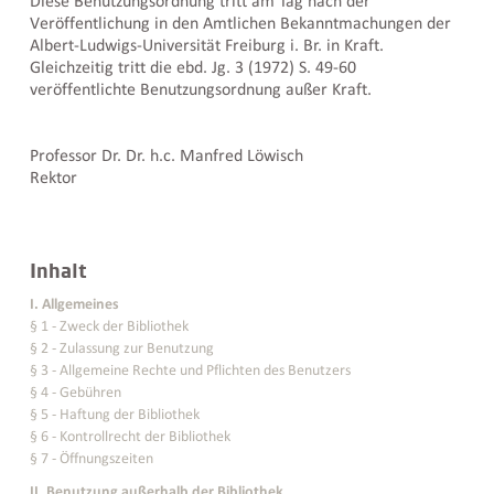
Diese Benutzungsordnung tritt am Tag nach der
Veröffentlichung in den Amtlichen Bekanntmachungen der
Albert-Ludwigs-Universität Freiburg i. Br. in Kraft.
Gleichzeitig tritt die ebd. Jg. 3 (1972) S. 49-60
veröffentlichte Benutzungsordnung außer Kraft.
Professor Dr. Dr. h.c. Manfred Löwisch
Rektor
Weiterführende
Inhalt
Informationen
und
I. Allgemeines
Kontakte
§ 1 - Zweck der Bibliothek
§ 2 - Zulassung zur Benutzung
§ 3 - Allgemeine Rechte und Pflichten des Benutzers
§ 4 - Gebühren
§ 5 - Haftung der Bibliothek
§ 6 - Kontrollrecht der Bibliothek
§ 7 - Öffnungszeiten
II. Benutzung außerhalb der Bibliothek