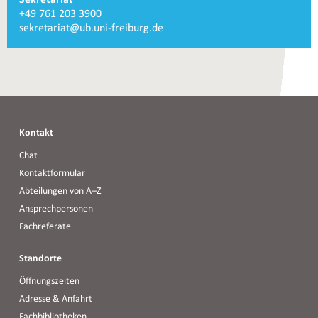
Sekretariat
Informationen
Telefonnummer
+49 761 203 3900
und
Sekretariat
E-
sekretariat@ub.uni-freiburg.de
Kontakte
Mail
Sekretariat
Kontakt
Chat
Kontaktformular
Abteilungen von A–Z
Ansprechpersonen
Fachreferate
Standorte
Öffnungszeiten
Adresse & Anfahrt
Fachbibliotheken