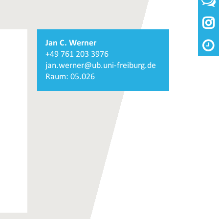

Weiterführende
Jan C. Werner
Informationen
+49 761 203 3976
und
jan.werner@ub.uni-freiburg.de
Kontakte
Raum: 05.026