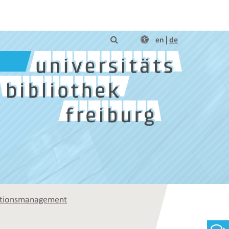
en
de
ationsmanagement