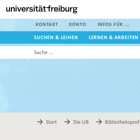
Zur
Hauptnavigation
dieser
Seite
KONTAKT
KONTO
INFOS FÜR ...
Zum
SUCHEN & LEIHEN
LERNEN & ARBEITEN
Hauptinhalt
dieser
Diese
Seite
Website
Zur
durchsuchen
Suche
Start
Die UB
Bibliotheksprofi