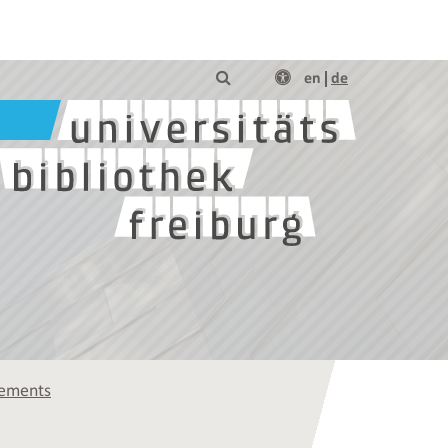
en
de
gements