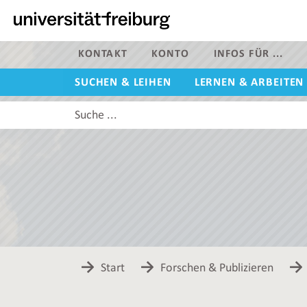
Zur
Hauptnavigation
dieser
Seite
KONTAKT
KONTO
INFOS FÜR ...
Zum
SUCHEN & LEIHEN
LERNEN & ARBEITEN
Hauptinhalt
dieser
Diese
Seite
Website
Zur
durchsuchen
Suche
Start
Forschen & Publizieren