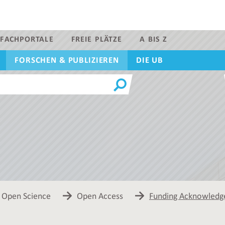
FACHPORTALE
FREIE PLÄTZE
A BIS Z
FORSCHEN & PUBLIZIEREN
DIE UB
Open Science
Open Access
Funding Acknowled