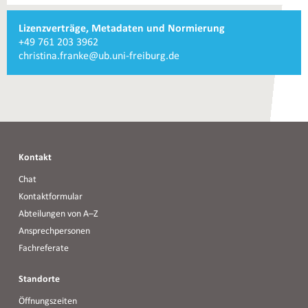
Weiterführende
Lizenzverträge, Metadaten und Normierung
Informationen
Telefonnummer
+49 761 203 3962
und
Lizenzverträge,
E-
christina.franke@ub.uni-freiburg.de
Kontakte
Metadaten
Mail
und
Lizenzverträge,
Normierung
Metadaten
und
Normierung
Kontakt
Chat
Kontaktformular
Abteilungen von A–Z
Ansprechpersonen
Fachreferate
Standorte
Öffnungszeiten