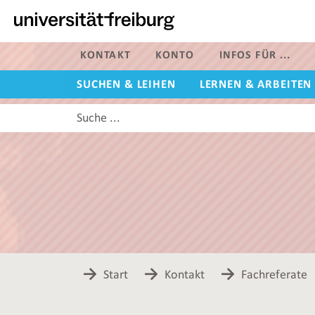
Zur
Hauptnavigation
dieser
Seite
KONTAKT
KONTO
INFOS FÜR ...
Zum
SUCHEN & LEIHEN
LERNEN & ARBEITEN
Hauptinhalt
dieser
Diese
Seite
Website
Zur
durchsuchen
Suche
Start
Kontakt
Fachreferate