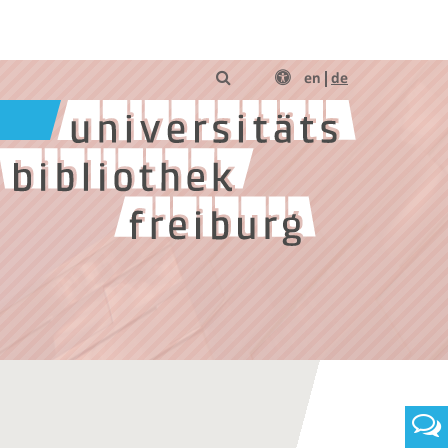
en
de