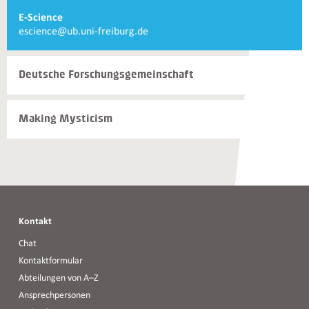
Weiterführende
E-Science
Informationen
E-
escience@ub.uni-freiburg.de
und
Mail
Kontakte
E-
Science
Deutsche Forschungs­gemeinschaft
Making Mysticism
Kontakt
Chat
Kontaktformular
Abteilungen von A–Z
Ansprechpersonen