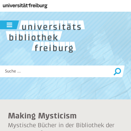
Zur
Hauptnavigation
dieser
Seite
Navigation
Zum
ein-
Hauptinhalt
/
dieser
ausblenden
Seite
Zur
Suche
Diese
Website
durchsuchen
Making Mysticism
Mystische Bücher in der Bibliothek der